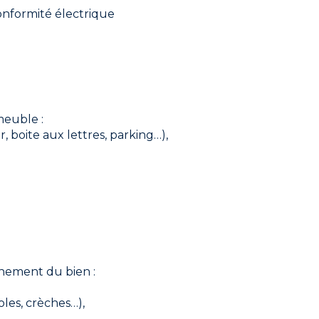
 conformité électrique
meuble :
, boite aux lettres, parking…),
nnement du bien :
oles, crèches…),