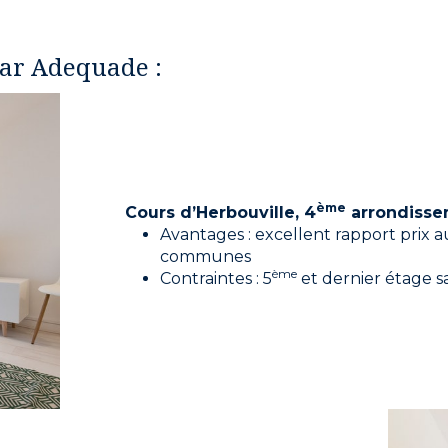
par Adequade :
ème
Cours d’Herbouville, 4
arrondisse
Avantages : excellent rapport prix 
communes
ème
Contraintes : 5
et dernier étage s