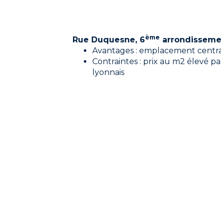
ème
Rue Duquesne, 6
arrondissemen
Avantages : emplacement centra
Contraintes : prix au m2 élevé 
lyonnais