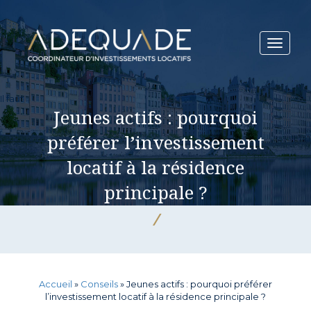
Toggle
navigat
Il faut
Jeunes actifs : pourquoi
préférer l’investissement
locatif à la résidence
principale ?
/
Accueil
»
Conseils
»
Jeunes actifs : pourquoi préférer
l’investissement locatif à la résidence principale ?