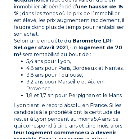
immobilier ait bénéficié d’
une hausse de 15
%
; dans les zones où le prix de l’immobilier
est élevé, les prix augmentent rapidement, il
faudra donc plus de temps pour rentabiliser
son achat.
Selon une enquête du
Baromètre LPI-
SeLoger d’avril 2021
, un
logement de 70
m²
sera rentabilisé au bout de :
5,4 ans pour Lyon,
4,8 ans pour Paris, Bordeaux et Nantes,
3,8 ans pour Toulouse,
3,2 ans pour Marseille et Aix-en-
Provence,
1,8 et 1,7 an pour Perpignan et le Mans.
Lyon tient le record absolu en France. Si les
candidats à la propriété ont la certitude de
rester à Lyon pendant au moins 5,4 ans, ce
qui correspond à cinq ans et cinq mois, alors
leur logement commencera à devenir